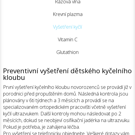
Rázová vlna
Krevní plazma
Vyšetření kyčlí
Vitamin C
Glutathion
Preventivní vyšetření dětského kyčelního
kloubu
První vyšetření kyčelního kloubu novorozenců se provádí již v
porodnici před propuštěním domů. Následná kontrola jsou
plánovány v 6ti týdnech a 3 měsících a provádí se na
specializovaném ortopedickém pracovišti včetně vyšetření
kyčlí ultrazvukem. Další kontroly mohou následovat po 2
měsících, dokud se neobjeví osifikační jadérka na ultrazvuku.
Pokud je potřeba, je zahájena léčba.
Pro vyšetření se telefonicky objednejte. Veškeré dotazy vám