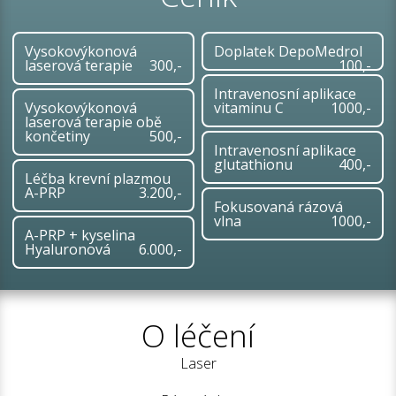
Vysokovýkonová
Doplatek DepoMedrol
laserová terapie
300,-
100,-
Intravenosní aplikace
Vysokovýkonová
vitaminu C
1000,-
laserová terapie obě
končetiny
500,-
Intravenosní aplikace
glutathionu
400,-
Léčba krevní plazmou
A-PRP
3.200,-
Fokusovaná rázová
vlna
1000,-
A-PRP + kyselina
Hyaluronová
6.000,-
O léčení
Laser