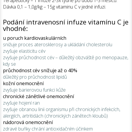
Terapeuticky – 1 infuze 2-3x týdně po dobu 1-3 měsíců.
Dávka 0,1 – 1,0g/kg – 15g vitaminu C v jedné infuzi.
Podání intravenosní infuze vitamínu C je
vhodné:
u poruch kardiovaskulárních
snižuje proces aterosklerosy a ukládání cholesterolu
zvyšuje elasticitu cév
zvyšuje průchodnost cév – důležitý obzváště po menopauze,
kdy se
průchodnost cév snížuje až o 40%
důležitý pro průchodnost lipidů
kožní onemocnění
zvyšuje barierovou funkci kůže
chronické zánětlivé onemocnění
zvyšuje hojení ran
zvyšuje obranou linii organismu při chronických infekcích,
alergiích, artritidách (chronických zánětech kloubů)
nádorová onemocnění
zdravé buňky chrání antioxidačním účinkem