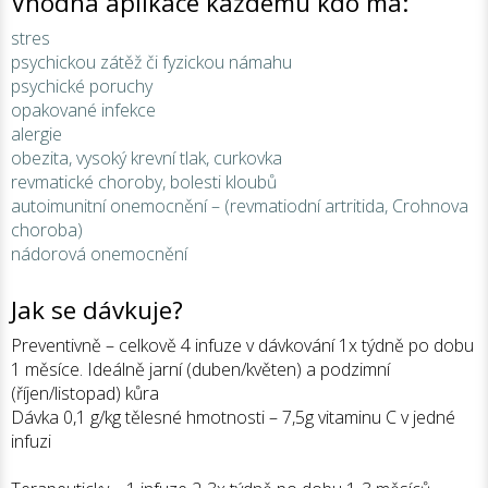
Vhodná aplikace každému kdo má:
stres
psychickou zátěž či fyzickou námahu
psychické poruchy
opakované infekce
alergie
obezita, vysoký krevní tlak, curkovka
revmatické choroby, bolesti kloubů
autoimunitní onemocnění – (revmatiodní artritida, Crohnova
choroba)
nádorová onemocnění
Jak se dávkuje?
Preventivně – celkově 4 infuze v dávkování 1x týdně po dobu
1 měsíce. Ideálně jarní (duben/květen) a podzimní
(říjen/listopad) kůra
Dávka 0,1 g/kg tělesné hmotnosti – 7,5g vitaminu C v jedné
infuzi