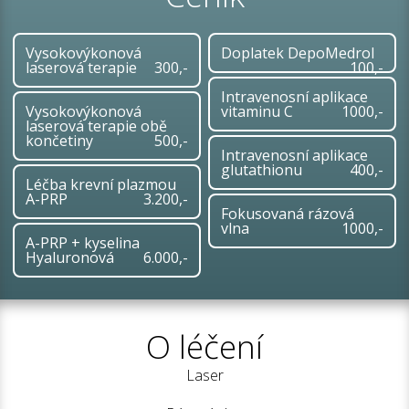
Vysokovýkonová
Doplatek DepoMedrol
laserová terapie
300,-
100,-
Intravenosní aplikace
Vysokovýkonová
vitaminu C
1000,-
laserová terapie obě
končetiny
500,-
Intravenosní aplikace
glutathionu
400,-
Léčba krevní plazmou
A-PRP
3.200,-
Fokusovaná rázová
vlna
1000,-
A-PRP + kyselina
Hyaluronová
6.000,-
O léčení
Laser